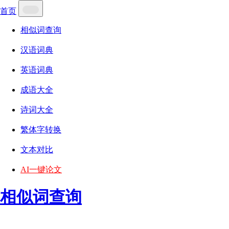
首页
相似词查询
汉语词典
英语词典
成语大全
诗词大全
繁体字转换
文本对比
AI一键论文
相似词查询