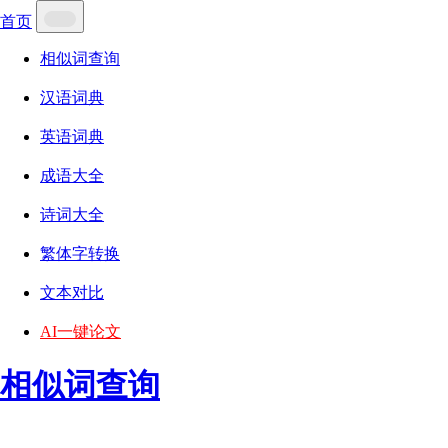
首页
相似词查询
汉语词典
英语词典
成语大全
诗词大全
繁体字转换
文本对比
AI一键论文
相似词查询