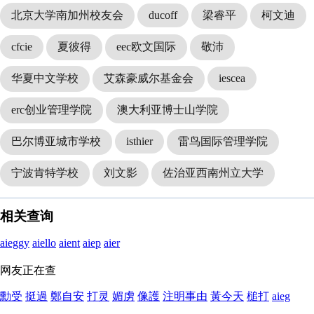
北京大学南加州校友会
ducoff
梁睿平
柯文迪
cfcie
夏彼得
eec欧文国际
敬沛
华夏中文学校
艾森豪威尔基金会
iescea
erc创业管理学院
澳大利亚博士山学院
巴尔博亚城市学校
isthier
雷鸟国际管理学院
宁波肯特学校
刘文影
佐治亚西南州立大学
相关查询
aieggy
aiello
aient
aiep
aier
网友正在查
勳受
挺過
鄭自安
打灵
媚虏
像護
注明事由
黃今天
槌打
aieg