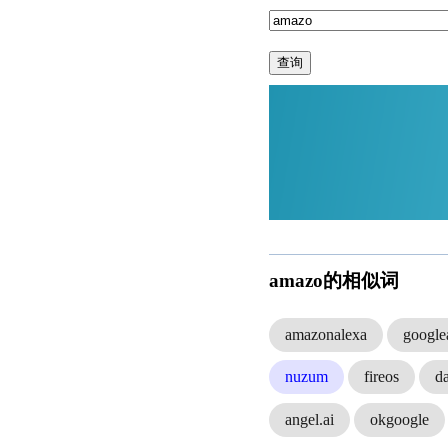
查询
amazo的相似词
amazonalexa
google
nuzum
fireos
d
angel.ai
okgoogle