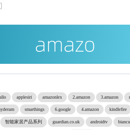
allo
applesiri
amazonlex
2.amazon
3.amazon
ayderam
smarthings
6.google
4.amazon
kindlefire
智能家居产品系列
guardian.co.uk
androidtv
biancu