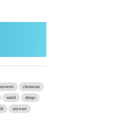
moviestv
chromcast
satisfi
djingo
lli
anyware