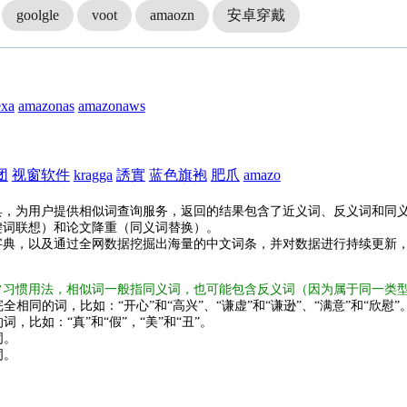
goolgle
voot
amaozn
安卓穿戴
exa
amazonas
amazonaws
团
视窗软件
kragga
誘實
蓝色旗袍
肥爪
amazo
具，为用户提供相似词查询服务，返回的结果包含了近义词、反义词和同
键词联想）和论文降重（同义词替换）。
字典，以及通过全网数据挖掘出海量的中文词条，并对数据进行持续更新
常习惯用法，相似词一般指同义词，也可能包含反义词（因为属于同一类
全相同的词，比如：“开心”和“高兴”、“谦虚”和“谦逊”、“满意”和“欣慰”
词，比如：“真”和“假”，“美”和“丑”。
词。
词。