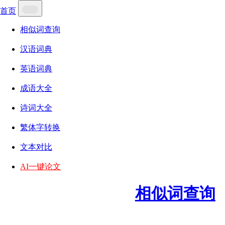
首页
相似词查询
汉语词典
英语词典
成语大全
诗词大全
繁体字转换
文本对比
AI一键论文
相似词查询