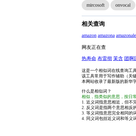
mircosoft
onvocal
相关查询
amazon
amazona
amazonal
网友正在查
热寿命
布雷彻
茉含
团啊
这是一个相似词在线查询工
该工具常用于写作辅助（关
本网站收录了最新版的新华
什么是相似词？
相似，指类似的意思，按日
1. 近义词指意思相近，但不完
2. 反义词是指两个意思相反的
3. 等义词指意思完全相同的
4. 同义词包括近义词和等义