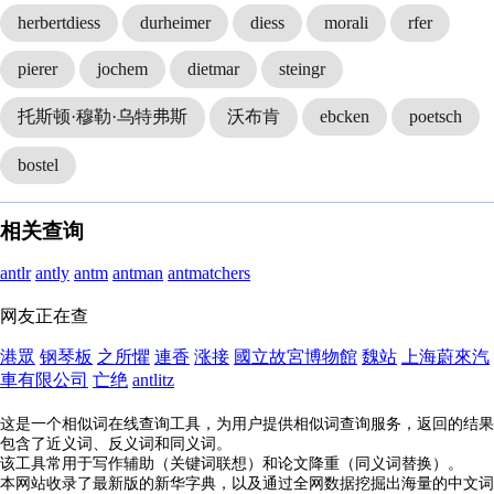
herbertdiess
durheimer
diess
morali
rfer
pierer
jochem
dietmar
steingr
托斯顿·穆勒·乌特弗斯
沃布肯
ebcken
poetsch
bostel
相关查询
antlr
antly
antm
antman
antmatchers
网友正在查
港眾
钢琴板
之所懼
連香
涨接
國立故宮博物館
魏站
上海蔚來汽
車有限公司
亡绝
antlitz
这是一个相似词在线查询工具，为用户提供相似词查询服务，返回的结果
包含了近义词、反义词和同义词。
该工具常用于写作辅助（关键词联想）和论文降重（同义词替换）。
本网站收录了最新版的新华字典，以及通过全网数据挖掘出海量的中文词