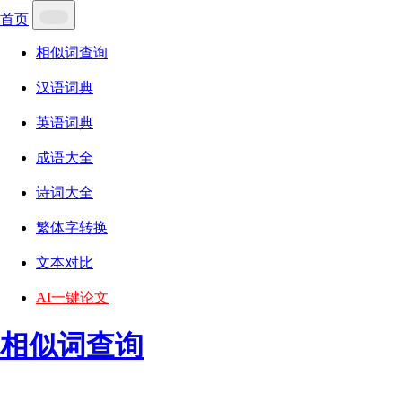
首页
相似词查询
汉语词典
英语词典
成语大全
诗词大全
繁体字转换
文本对比
AI一键论文
相似词查询