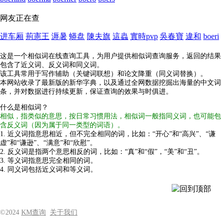
网友正在查
进车厢
荊憲王
溽暑
蟒盘
陳夫旗
這蟲
實時pvp
吳春寶
違和
boeri
这是一个相似词在线查询工具，为用户提供相似词查询服务，返回的结果
包含了近义词、反义词和同义词。
该工具常用于写作辅助（关键词联想）和论文降重（同义词替换）。
本网站收录了最新版的新华字典，以及通过全网数据挖掘出海量的中文词
条，并对数据进行持续更新，保证查询的效果与时俱进。
什么是相似词？
相似，指类似的意思，按日常习惯用法，相似词一般指同义词，也可能包
含反义词（因为属于同一类型的词语）。
1. 近义词指意思相近，但不完全相同的词，比如：“开心”和“高兴”、“谦
虚”和“谦逊”、“满意”和“欣慰”。
2. 反义词是指两个意思相反的词，比如：“真”和“假”，“美”和“丑”。
3. 等义词指意思完全相同的词。
4. 同义词包括近义词和等义词。
©2024
KM查询
关于我们