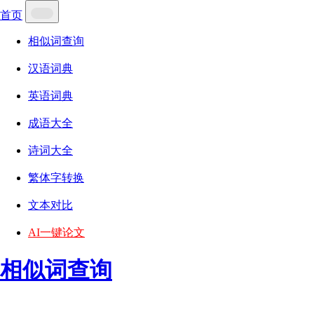
首页
相似词查询
汉语词典
英语词典
成语大全
诗词大全
繁体字转换
文本对比
AI一键论文
相似词查询