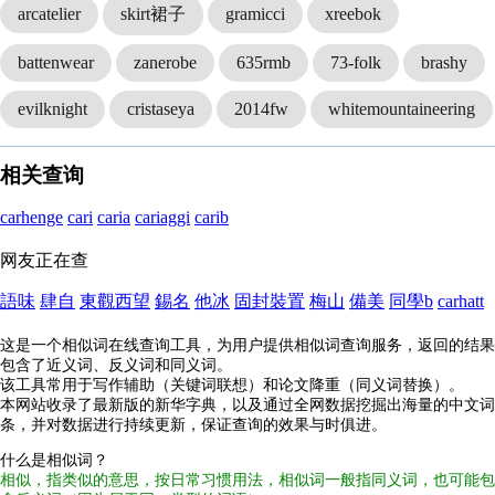
arcatelier
skirt裙子
gramicci
xreebok
battenwear
zanerobe
635rmb
73-folk
brashy
evilknight
cristaseya
2014fw
whitemountaineering
相关查询
carhenge
cari
caria
cariaggi
carib
网友正在查
語味
肆自
東觀西望
錫名
他冰
固封裝置
梅山
備美
同學b
carhatt
这是一个相似词在线查询工具，为用户提供相似词查询服务，返回的结果
包含了近义词、反义词和同义词。
该工具常用于写作辅助（关键词联想）和论文降重（同义词替换）。
本网站收录了最新版的新华字典，以及通过全网数据挖掘出海量的中文词
条，并对数据进行持续更新，保证查询的效果与时俱进。
什么是相似词？
相似，指类似的意思，按日常习惯用法，相似词一般指同义词，也可能包