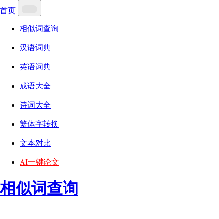
首页
相似词查询
汉语词典
英语词典
成语大全
诗词大全
繁体字转换
文本对比
AI一键论文
相似词查询