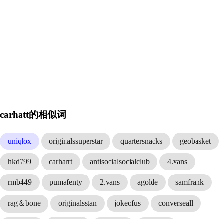
carhatt的相似词
uniqlox
originalssuperstar
quartersnacks
geobasket
hkd799
carharrt
antisocialsocialclub
4.vans
rmb449
pumafenty
2.vans
agolde
samfrank
rag＆bone
originalsstan
jokeofus
converseall