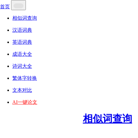
首页
相似词查询
汉语词典
英语词典
成语大全
诗词大全
繁体字转换
文本对比
AI一键论文
相似词查询