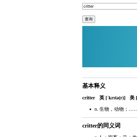
查询
基本释义
critter
英 [ˈkrɪtə(r)]
美 [
n. 生物，动物；…
critter的同义词