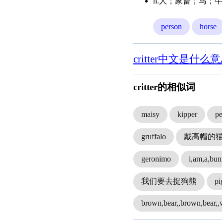
n.人；家畜；马；
person
horse
critter中文是什么
critter的相似词
maisy
kipper
p
gruffalo
戴高帽的
geronimo
i,am,a,bu
我们要去捉狗熊
pi
brown,bear,,brown,bear,,