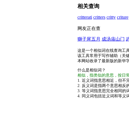
相关查询
critterati
critters
critty
criture
网友正在查
獅子尾五月
成汤庙山门
这是一个相似词在线查询工
该工具常用于写作辅助（关
本网站收录了最新版的新华
什么是相似词？
相似，指类似的意思，按日
1. 近义词指意思相近，但不完
2. 反义词是指两个意思相反的
3. 等义词指意思完全相同的
4. 同义词包括近义词和等义