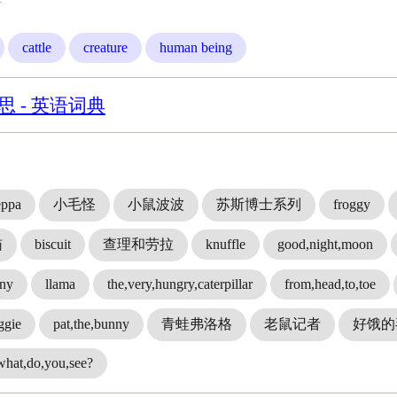
牛
cattle
creature
human being
意思 - 英语词典
eppa
小毛怪
小鼠波波
苏斯博士系列
froggy
猫
biscuit
查理和劳拉
knuffle
good,night,moon
nny
llama
the,very,hungry,caterpillar
from,head,to,toe
ggie
pat,the,bunny
青蛙弗洛格
老鼠记者
好饿的
what,do,you,see?