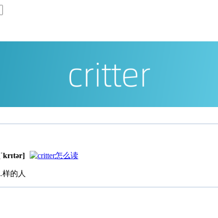
ˈkrɪtər]
…样的人