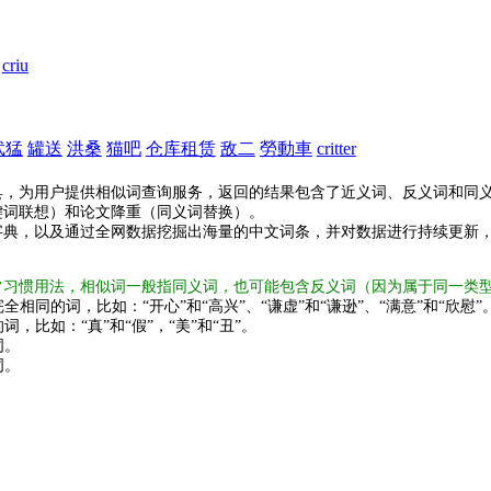
criu
武猛
罐送
洪桑
猫吧
仓库租赁
敌二
勞動車
critter
具，为用户提供相似词查询服务，返回的结果包含了近义词、反义词和同
键词联想）和论文降重（同义词替换）。
字典，以及通过全网数据挖掘出海量的中文词条，并对数据进行持续更新
常习惯用法，相似词一般指同义词，也可能包含反义词（因为属于同一类
全相同的词，比如：“开心”和“高兴”、“谦虚”和“谦逊”、“满意”和“欣慰”
词，比如：“真”和“假”，“美”和“丑”。
词。
词。