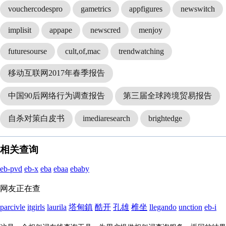
vouchercodespro
gametrics
appfigures
newswitch
implisit
appape
newscred
menjoy
futuresourse
cult,of,mac
trendwatching
移动互联网2017年春季报告
中国90后网络行为调查报告
第三届全球跨境贸易报告
自杀对策白皮书
imediaresearch
brightedge
相关查询
eb-pvd
eb-x
eba
ebaa
ebaby
网友正在查
parcivle
itgirls
laurila
塔甸鎮
酷开
孔雄
椎坐
llegando
unction
eb-i