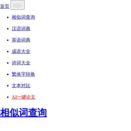
首页
相似词查询
汉语词典
英语词典
成语大全
诗词大全
繁体字转换
文本对比
AI一键论文
相似词查询