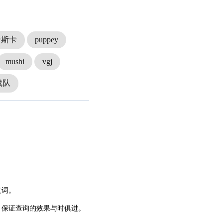
哈斯卡
puppey
mushi
vgj
战队
义词。
，保证查询的效果与时俱进。