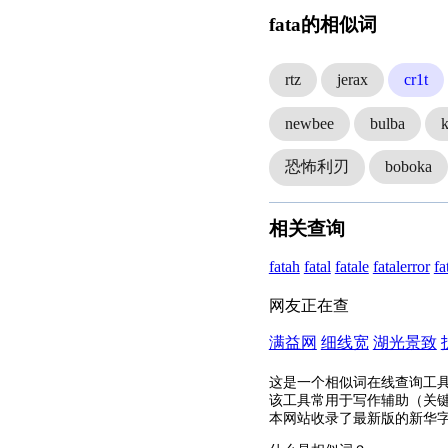
fata的相似词
rtz
jerax
cr1t
newbee
bulba
恐怖利刃
boboka
相关查询
fatah
fatal
fatale
fatalerror
fa
网友正在查
满益网
细线宽
湖光景致
这是一个相似词在线查询工
该工具常用于写作辅助（关
本网站收录了最新版的新华