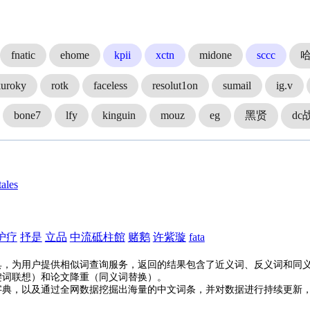
fnatic
ehome
kpii
xctn
midone
sccc
kuroky
rotk
faceless
resolut1on
sumail
ig.v
bone7
lfy
kinguin
mouz
eg
黑贤
dc
tales
护疗
抒是
立品
中流砥柱館
赌鹅
许紫璇
fata
具，为用户提供相似词查询服务，返回的结果包含了近义词、反义词和同
键词联想）和论文降重（同义词替换）。
字典，以及通过全网数据挖掘出海量的中文词条，并对数据进行持续更新