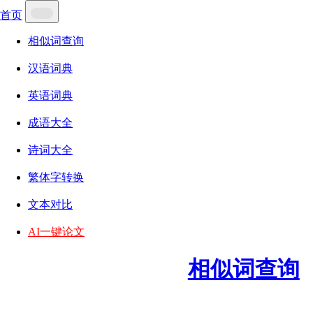
首页
相似词查询
汉语词典
英语词典
成语大全
诗词大全
繁体字转换
文本对比
AI一键论文
相似词查询