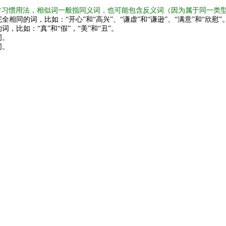
常习惯用法，相似词一般指同义词，也可能包含反义词（因为属于同一类
全相同的词，比如：“开心”和“高兴”、“谦虚”和“谦逊”、“满意”和“欣慰”
词，比如：“真”和“假”，“美”和“丑”。
词。
词。