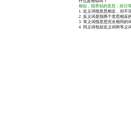
什么是相似词？
相似，指类似的意思，按日
1. 近义词指意思相近，但不完
2. 反义词是指两个意思相反的
3. 等义词指意思完全相同的
4. 同义词包括近义词和等义