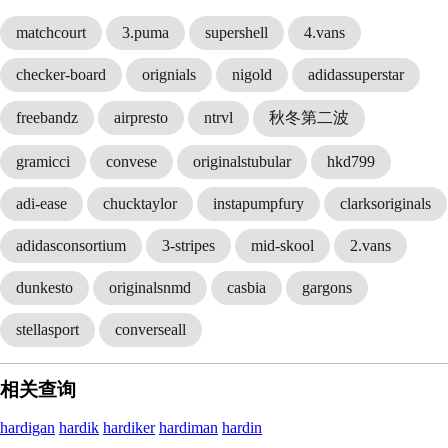
matchcourt
3.puma
supershell
4.vans
checker-board
orignials
nigold
adidassuperstar
freebandz
airpresto
ntrvl
秋冬第二波
gramicci
convese
originalstubular
hkd799
adi-ease
chucktaylor
instapumpfury
clarksoriginals
adidasconsortium
3-stripes
mid-skool
2.vans
dunkesto
originalsnmd
casbia
gargons
stellasport
converseall
相关查询
hardigan
hardik
hardiker
hardiman
hardin