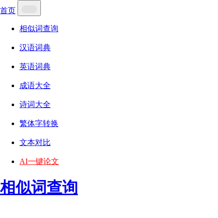
首页
相似词查询
汉语词典
英语词典
成语大全
诗词大全
繁体字转换
文本对比
AI一键论文
相似词查询