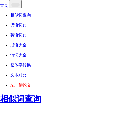
首页
相似词查询
汉语词典
英语词典
成语大全
诗词大全
繁体字转换
文本对比
AI一键论文
相似词查询