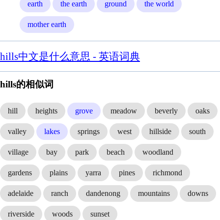
earth
the earth
ground
the world
mother earth
hills中文是什么意思 - 英语词典
hills的相似词
hill
heights
grove
meadow
beverly
oaks
valley
lakes
springs
west
hillside
south
village
bay
park
beach
woodland
gardens
plains
yarra
pines
richmond
adelaide
ranch
dandenong
mountains
downs
riverside
woods
sunset