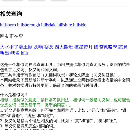
相关查询
hillsboro
hillsborough
hillsdale
hillshire
hillside
网友正在查
大水衝了龍王廟
及响
察及
四大徽班
披星带月
國際戰略學
該見
輯出
峽名
hills
这是一个相似词在线查询工具，为用户提供相似词查询服务，返回的结果
包含了近义词、反义词和同义词。
该工具常用于写作辅助（关键词联想）和论文降重（同义词替换）。
本网站收录了最新版的新华字典，以及通过全网数据挖掘出海量的中文词
条，并对数据进行持续更新，保证查询的效果与时俱进。
什么是相似词？
相似，指类似的意思，按日常习惯用法，相似词一般指同义词，也可能包
含反义词（因为属于同一类型的词语）。
1. 近义词指意思相近，但不完全相同的词，比如：“开心”和“高兴”、“谦
虚”和“谦逊”、“满意”和“欣慰”。
2. 反义词是指两个意思相反的词，比如：“真”和“假”，“美”和“丑”。
3. 等义词指意思完全相同的词。