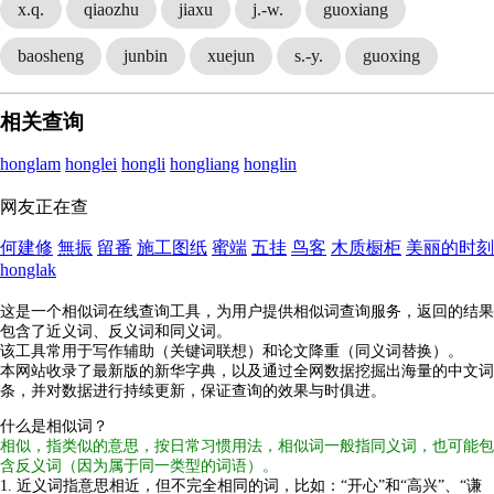
x.q.
qiaozhu
jiaxu
j.-w.
guoxiang
baosheng
junbin
xuejun
s.-y.
guoxing
相关查询
honglam
honglei
hongli
hongliang
honglin
网友正在查
何建修
無振
留番
施工图纸
蜜端
五挂
鸟客
木质橱柜
美丽的时刻
honglak
这是一个相似词在线查询工具，为用户提供相似词查询服务，返回的结果
包含了近义词、反义词和同义词。
该工具常用于写作辅助（关键词联想）和论文降重（同义词替换）。
本网站收录了最新版的新华字典，以及通过全网数据挖掘出海量的中文词
条，并对数据进行持续更新，保证查询的效果与时俱进。
什么是相似词？
相似，指类似的意思，按日常习惯用法，相似词一般指同义词，也可能包
含反义词（因为属于同一类型的词语）。
1. 近义词指意思相近，但不完全相同的词，比如：“开心”和“高兴”、“谦