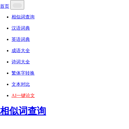
首页
相似词查询
汉语词典
英语词典
成语大全
诗词大全
繁体字转换
文本对比
AI一键论文
相似词查询