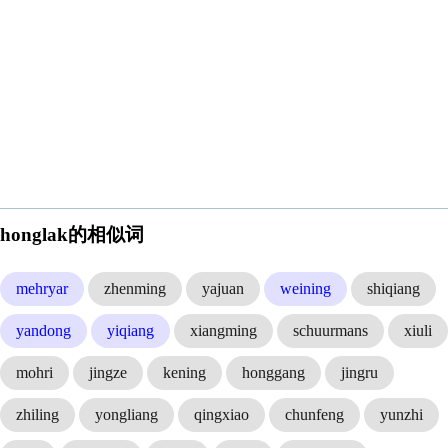
honglak的相似词
mehryar
zhenming
yajuan
weining
shiqiang
yandong
yiqiang
xiangming
schuurmans
xiuli
mohri
jingze
kening
honggang
jingru
zhiling
yongliang
qingxiao
chunfeng
yunzhi