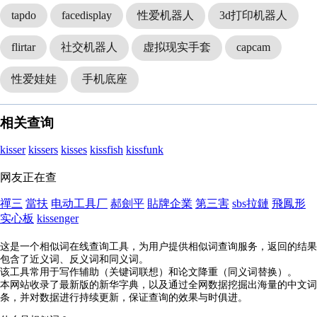
tapdo
facedisplay
性爱机器人
3d打印机器人
flirtar
社交机器人
虚拟现实手套
capcam
性爱娃娃
手机底座
相关查询
kisser
kissers
kisses
kissfish
kissfunk
网友正在查
禪三
當扶
电动工具厂
郝劍平
貼牌企業
第三害
sbs拉鏈
飛鳳形
实心板
kissenger
这是一个相似词在线查询工具，为用户提供相似词查询服务，返回的结果
包含了近义词、反义词和同义词。
该工具常用于写作辅助（关键词联想）和论文降重（同义词替换）。
本网站收录了最新版的新华字典，以及通过全网数据挖掘出海量的中文词
条，并对数据进行持续更新，保证查询的效果与时俱进。