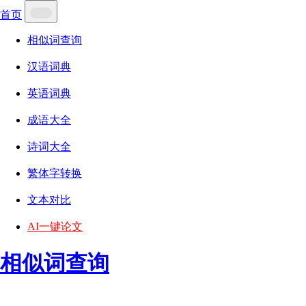
首页
相似词查询
汉语词典
英语词典
成语大全
诗词大全
繁体字转换
文本对比
AI一键论文
相似词查询