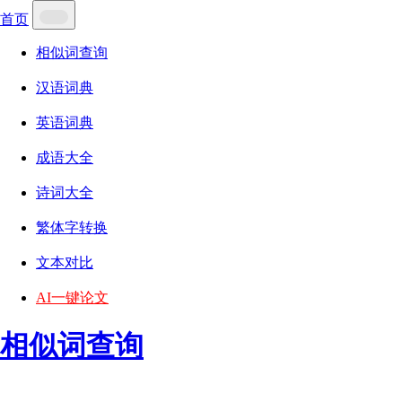
首页
相似词查询
汉语词典
英语词典
成语大全
诗词大全
繁体字转换
文本对比
AI一键论文
相似词查询