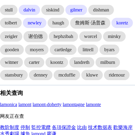
stull
dalvin
siskind
gilmer
dishman
tolbert
newley
haugh
詹姆斯·汤普森
koretz
zeigler
谢伯德
hephzibah
worcel
mirsky
gooden
moyers
cartledge
littrell
byars
witmer
carter
koontz
landreth
milburn
stansbury
denney
mcduffie
kluwe
ridenour
相关查询
lamonica
lamont
lamont-doherty
lamontagne
lamonte
网友正在查
教阶制度
停制
監控電纜
各項保證金
比由
技术数据表
歡樂海岸
水秀劇場
據魚
lamond
廖谦