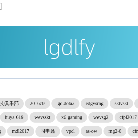
竞技俱乐部
2016cfs
lgd.dota2
edgvsrng
sktvskt
huya-619
wevsskt
x6-gaming
wevsg2
cfpl2017
g
mdl2017
同申鑫
vpcl
as-ow
rng2-0
cf