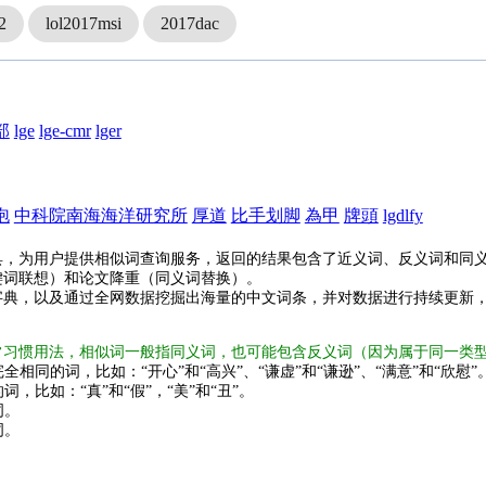
2
lol2017msi
2017dac
部
lge
lge-cmr
lger
泡
中科院南海海洋研究所
厚道
比手划脚
為甲
牌頭
lgdlfy
具，为用户提供相似词查询服务，返回的结果包含了近义词、反义词和同
键词联想）和论文降重（同义词替换）。
字典，以及通过全网数据挖掘出海量的中文词条，并对数据进行持续更新
常习惯用法，相似词一般指同义词，也可能包含反义词（因为属于同一类
全相同的词，比如：“开心”和“高兴”、“谦虚”和“谦逊”、“满意”和“欣慰”
词，比如：“真”和“假”，“美”和“丑”。
词。
词。