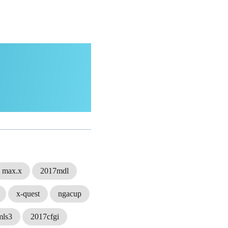
max.x
2017mdl
x-quest
ngacup
mls3
2017cfgi