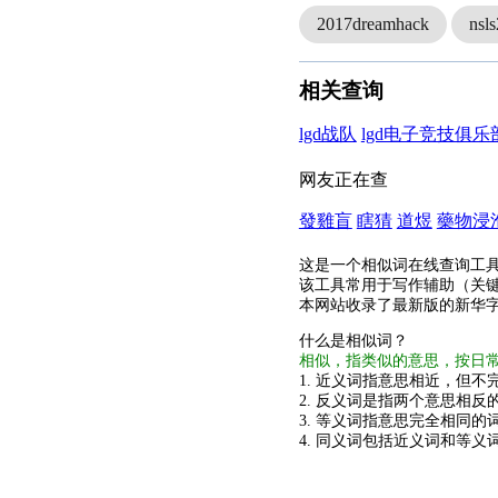
2017dreamhack
nsls
相关查询
lgd战队
lgd电子竞技俱乐
网友正在查
發雞盲
瞎猜
道煜
藥物浸
这是一个相似词在线查询工
该工具常用于写作辅助（关
本网站收录了最新版的新华
什么是相似词？
相似，指类似的意思，按日
1. 近义词指意思相近，但不完
2. 反义词是指两个意思相反的
3. 等义词指意思完全相同的
4. 同义词包括近义词和等义