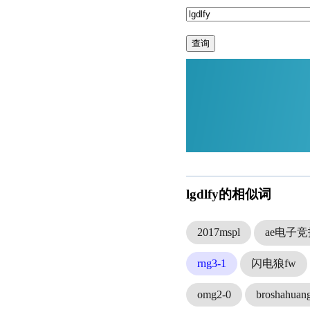
查询
lgdlfy的相似词
2017mspl
ae电子
rng3-1
闪电狼fw
omg2-0
broshahuan