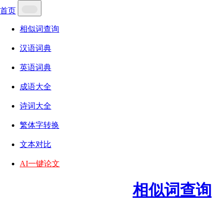
首页
相似词查询
汉语词典
英语词典
成语大全
诗词大全
繁体字转换
文本对比
AI一键论文
相似词查询