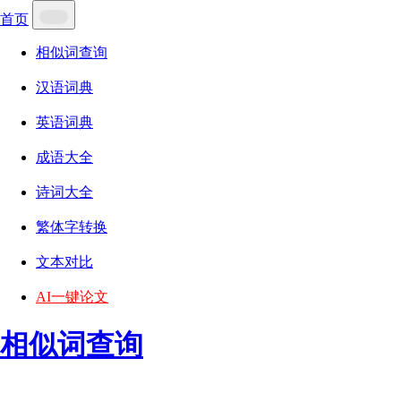
首页
相似词查询
汉语词典
英语词典
成语大全
诗词大全
繁体字转换
文本对比
AI一键论文
相似词查询