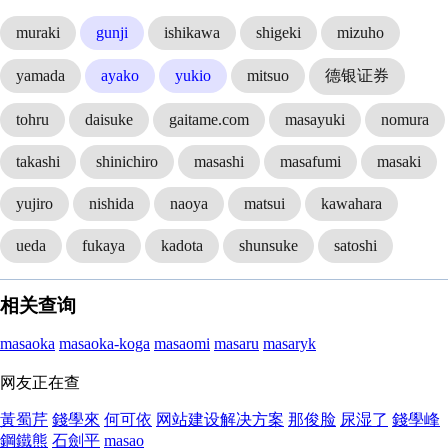
muraki
gunji
ishikawa
shigeki
mizuho
yamada
ayako
yukio
mitsuo
德银证券
tohru
daisuke
gaitame.com
masayuki
nomura
takashi
shinichiro
masashi
masafumi
masaki
yujiro
nishida
naoya
matsui
kawahara
ueda
fukaya
kadota
shunsuke
satoshi
相关查询
masaoka
masaoka-koga
masaomi
masaru
masaryk
网友正在查
黃蜀芹
錢學來
何可依
网站建设解决方案
那俊脸
尿湿了
錢學峰
鋼鐵熊
石劍平
masao