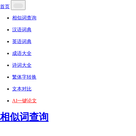
首页
相似词查询
汉语词典
英语词典
成语大全
诗词大全
繁体字转换
文本对比
AI一键论文
相似词查询