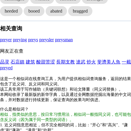
heeded
booed
abated
bragged
相关查询
preyer
preying
preys
preysler
preysman
网友正在查
品灵
石店鎮
建筑
酸甜苦涩
長期支教
達武
炒火
斐濟美人魚
一截
preyed
这是一个相似词在线查询工具，为用户提供相似词查询服务，返回的结果
包含了近义词、反义词和同义词。
该工具常用于写作辅助（关键词联想）和论文降重（同义词替换）。
本网站收录了最新版的新华字典，以及通过全网数据挖掘出海量的中文词
条，并对数据进行持续更新，保证查询的效果与时俱进。
什么是相似词？
相似，指类似的意思，按日常习惯用法，相似词一般指同义词，也可能包
含反义词（因为属于同一类型的词语）。
1. 近义词指意思相近，但不完全相同的词，比如：“开心”和“高兴”、“谦
虚”和“谦逊”、“满意”和“欣慰”。