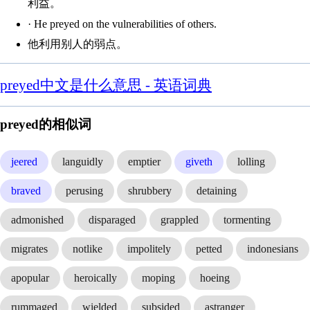
利益。
· He preyed on the vulnerabilities of others.
他利用别人的弱点。
preyed中文是什么意思 - 英语词典
preyed的相似词
jeered
languidly
emptier
giveth
lolling
braved
perusing
shrubbery
detaining
admonished
disparaged
grappled
tormenting
migrates
notlike
impolitely
petted
indonesians
apopular
heroically
moping
hoeing
rummaged
wielded
subsided
astranger