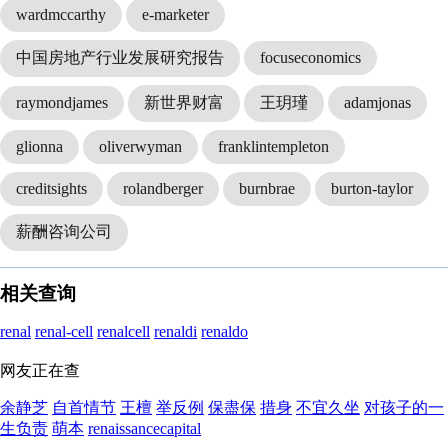
wardmccarthy
e-marketer
中国房地产行业发展研究报告
focuseconomics
raymondjames
新世界财富
王玥瑾
adamjonas
glionna
oliverwyman
franklintempleton
creditsights
rolandberger
burnbrae
burton-taylor
薪酬咨询公司
相关查询
renal
renal-cell
renalcell
renaldi
renaldo
网友正在查
余静芝
自首情节
王檀
举反例
保盡保
措身
不宜久坐
对孩子的一
生负责
萌本
renaissancecapital