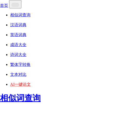
首页
相似词查询
汉语词典
英语词典
成语大全
诗词大全
繁体字转换
文本对比
AI一键论文
相似词查询