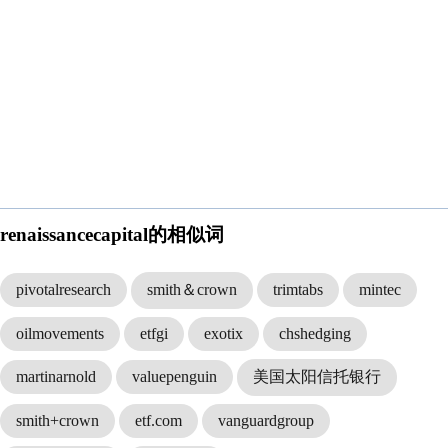
renaissancecapital的相似词
pivotalresearch
smith＆crown
trimtabs
mintec
oilmovements
etfgi
exotix
chshedging
martinarnold
valuepenguin
美国太阳信托银行
smith+crown
etf.com
vanguardgroup