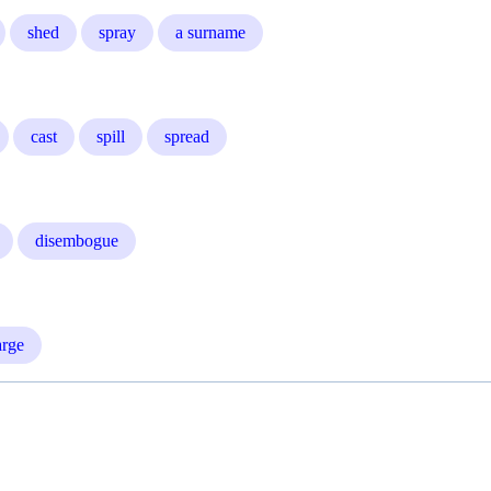
shed
spray
a surname
cast
spill
spread
disembogue
arge