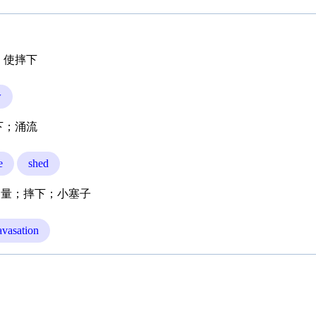
；使摔下
w
下；涌流
e
shed
出量；摔下；小塞子
avasation