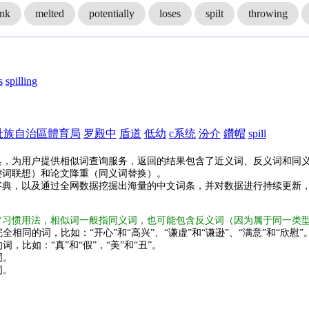
ink
melted
potentially
loses
spilt
throwing
s
spilling
壯族自治區體育局
罗殿中
盾道
低幼
c系统
汾介
鑽帽
spill
具，为用户提供相似词查询服务，返回的结果包含了近义词、反义词和同
键词联想）和论文降重（同义词替换）。
字典，以及通过全网数据挖掘出海量的中文词条，并对数据进行持续更新
常习惯用法，相似词一般指同义词，也可能包含反义词（因为属于同一类
全相同的词，比如：“开心”和“高兴”、“谦虚”和“谦逊”、“满意”和“欣慰”
词，比如：“真”和“假”，“美”和“丑”。
词。
词。