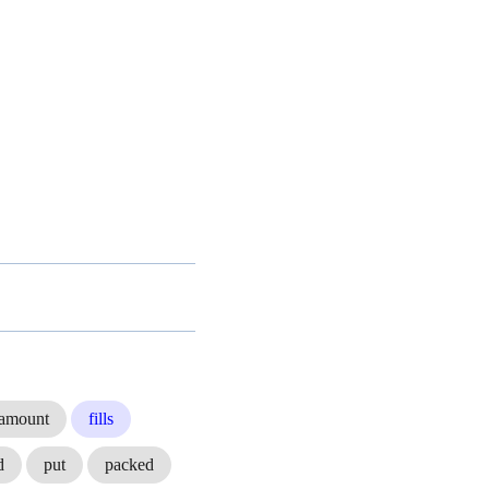
amount
fills
d
put
packed