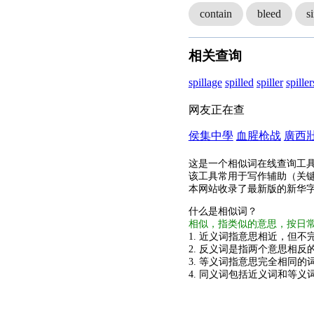
contain
bleed
s
相关查询
spillage
spilled
spiller
spiller
网友正在查
侯集中學
血腥枪战
廣西
这是一个相似词在线查询工
该工具常用于写作辅助（关
本网站收录了最新版的新华
什么是相似词？
相似，指类似的意思，按日
1. 近义词指意思相近，但不完
2. 反义词是指两个意思相反的
3. 等义词指意思完全相同的
4. 同义词包括近义词和等义