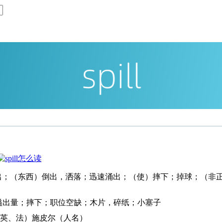
流出；（东西）倒出，洒落；迅速涌出；（使）摔下；掉球；（非
；溢出量；摔下；职位空缺；木片，碎纸；小塞子
（德、美、英、法）施皮尔（人名）