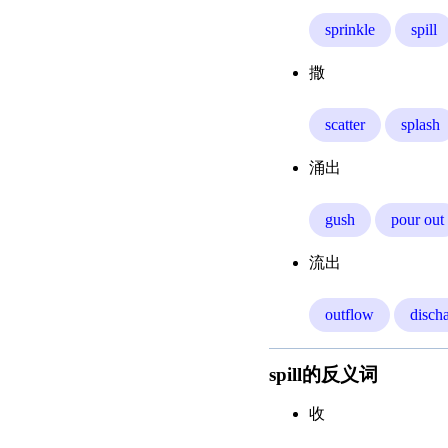
sprinkle
spill
撒
scatter
splash
涌出
gush
pour out
流出
outflow
disch
spill的反义词
收