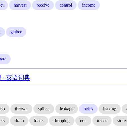
ect
harvest
receive
control
income
t
gather
trate
思 - 英语词典
rop
thrown
spilled
leakage
holes
leaking
nks
drain
loads
dropping
out.
traces
store