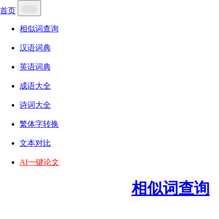
首页
相似词查询
汉语词典
英语词典
成语大全
诗词大全
繁体字转换
文本对比
AI一键论文
相似词查询