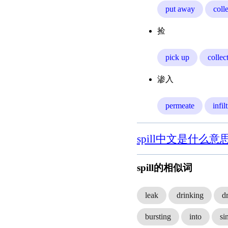
put away
coll
捡
pick up
collec
渗入
permeate
infil
spill中文是什么意
spill的相似词
leak
drinking
d
bursting
into
si