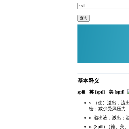
查询
基本释义
spill
英 [spɪl]
美 [spɪl]
v. （使）溢出，
密；减少受风压力
n. 溢出液，溅出
n. (Spill) 