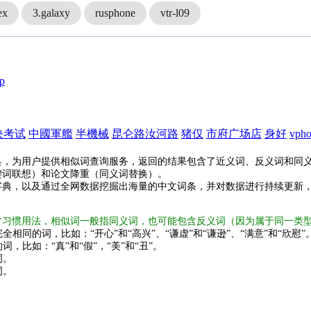
ex
3.galaxy
rusphone
vtr-l09
p
块考试
中國軍艦
半機械
昆仑路汝河路
猪仅
市府广场店
身好
vph
具，为用户提供相似词查询服务，返回的结果包含了近义词、反义词和同
键词联想）和论文降重（同义词替换）。
字典，以及通过全网数据挖掘出海量的中文词条，并对数据进行持续更新
常习惯用法，相似词一般指同义词，也可能包含反义词（因为属于同一类
全相同的词，比如：“开心”和“高兴”、“谦虚”和“谦逊”、“满意”和“欣慰”
词，比如：“真”和“假”，“美”和“丑”。
词。
词。