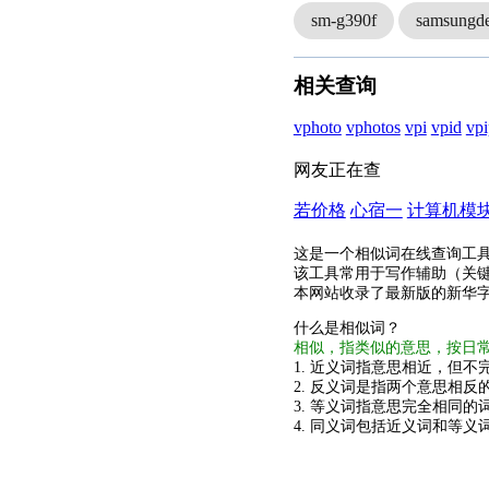
sm-g390f
samsungd
相关查询
vphoto
vphotos
vpi
vpid
vpi
网友正在查
若价格
心宿一
计算机模
这是一个相似词在线查询工
该工具常用于写作辅助（关
本网站收录了最新版的新华
什么是相似词？
相似，指类似的意思，按日
1. 近义词指意思相近，但不完
2. 反义词是指两个意思相反的
3. 等义词指意思完全相同的
4. 同义词包括近义词和等义