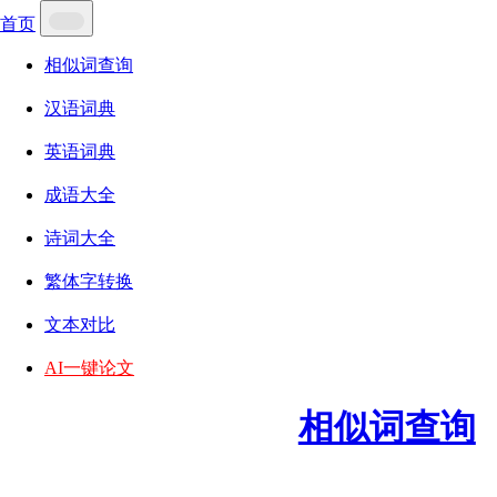
首页
相似词查询
汉语词典
英语词典
成语大全
诗词大全
繁体字转换
文本对比
AI一键论文
相似词查询