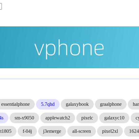
essentialphone
5.7qhd
galaxybook
graalphone
ha
4s
sm-x9050
applewatch2
pixelc
galaxyc10
c
xt1805
f-04j
j3emerge
all-screen
pixel2xl
162