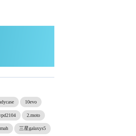
ndycase
10evo
ypd2104
2.moto
4mah
三星galaxys5