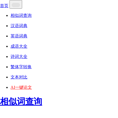
首页
相似词查询
汉语词典
英语词典
成语大全
诗词大全
繁体字转换
文本对比
AI一键论文
相似词查询