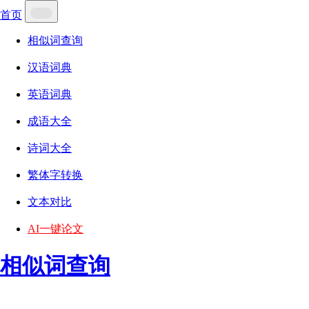
首页
相似词查询
汉语词典
英语词典
成语大全
诗词大全
繁体字转换
文本对比
AI一键论文
相似词查询