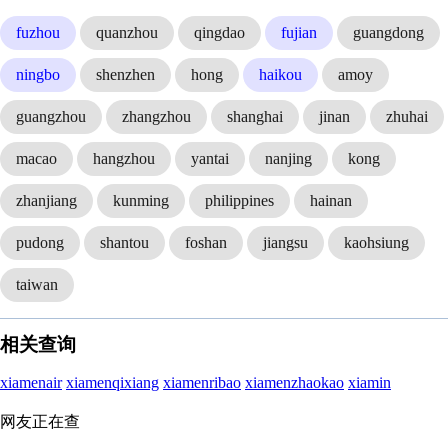
fuzhou
quanzhou
qingdao
fujian
guangdong
ningbo
shenzhen
hong
haikou
amoy
guangzhou
zhangzhou
shanghai
jinan
zhuhai
macao
hangzhou
yantai
nanjing
kong
zhanjiang
kunming
philippines
hainan
pudong
shantou
foshan
jiangsu
kaohsiung
taiwan
相关查询
xiamenair
xiamenqixiang
xiamenribao
xiamenzhaokao
xiamin
网友正在查