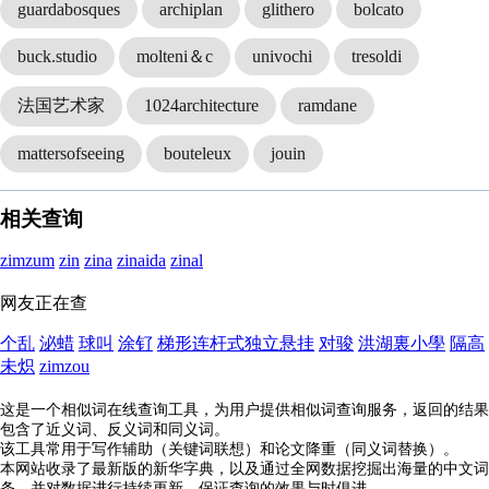
guardabosques
archiplan
glithero
bolcato
buck.studio
molteni＆c
univochi
tresoldi
法国艺术家
1024architecture
ramdane
mattersofseeing
bouteleux
jouin
相关查询
zimzum
zin
zina
zinaida
zinal
网友正在查
个乱
泌蜡
球叫
涂钌
梯形连杆式独立悬挂
对骏
洪湖裏小學
隔高
未炽
zimzou
这是一个相似词在线查询工具，为用户提供相似词查询服务，返回的结果
包含了近义词、反义词和同义词。
该工具常用于写作辅助（关键词联想）和论文降重（同义词替换）。
本网站收录了最新版的新华字典，以及通过全网数据挖掘出海量的中文词
条，并对数据进行持续更新，保证查询的效果与时俱进。