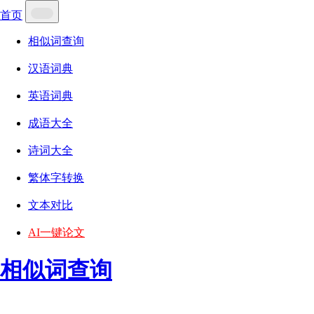
首页
相似词查询
汉语词典
英语词典
成语大全
诗词大全
繁体字转换
文本对比
AI一键论文
相似词查询