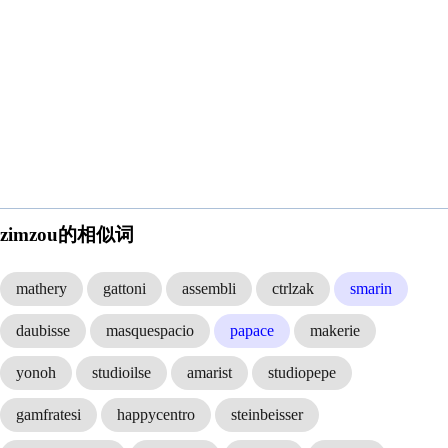
zimzou的相似词
mathery
gattoni
assembli
ctrlzak
smarin
daubisse
masquespacio
papace
makerie
yonoh
studioilse
amarist
studiopepe
gamfratesi
happycentro
steinbeisser