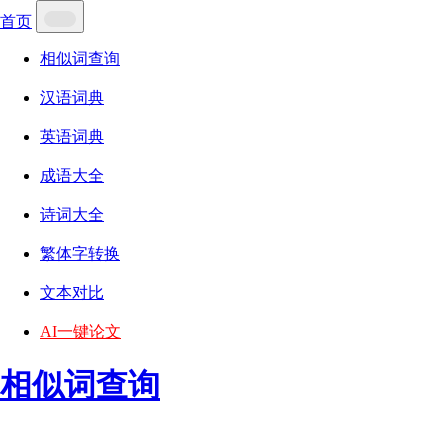
首页
相似词查询
汉语词典
英语词典
成语大全
诗词大全
繁体字转换
文本对比
AI一键论文
相似词查询