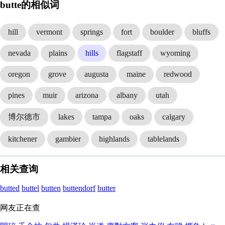
butte的相似词
hill
vermont
springs
fort
boulder
bluffs
nevada
plains
hills
flagstaff
wyoming
oregon
grove
augusta
maine
redwood
pines
muir
arizona
albany
utah
博尔德市
lakes
tampa
oaks
calgary
kitchener
gambier
highlands
tablelands
相关查询
butted
buttel
butten
buttendorf
butter
网友正在查