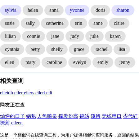
sylvia
helen
anna
yvonne
doris
sharon
susie
sally
catherine
erin
anne
claire
lillian
connie
jane
judy
julie
karen
cynthia
betty
shelly
grace
rachel
lisa
ellen
mary
caroline
evelyn
emily
jenny
相关查询
eileidh
eiler
eilers
eilert
eili
网友正在查
灿烂的日子
锅魁
人魚噴泉
挥发份高
锦站
溪留
无线串口
岑代紅
撩射
eileen
这是一个相似词在线查询工具，为用户提供相似词查询服务，返回的结果