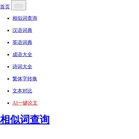
首页
相似词查询
汉语词典
英语词典
成语大全
诗词大全
繁体字转换
文本对比
AI一键论文
相似词查询