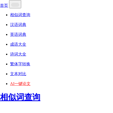
首页
相似词查询
汉语词典
英语词典
成语大全
诗词大全
繁体字转换
文本对比
AI一键论文
相似词查询