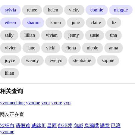
sylvia
renee
helen
vicky
connie
maggie
eileen
sharon
karen
julie
claire
liz
sally
lillian
vivian
jenny
susie
tina
vivien
jane
vicki
fiona
nicole
anna
joyce
wendy
evelyn
stephanie
sophie
lilian
相关查询
yvonneching
yvoone
yvor
yvore
yvp
网友正在查
沙细白
请假难
戚錦川
昌雨
彭小萍
向誠
烏鴉嘴
誘意
已滚
yvonne