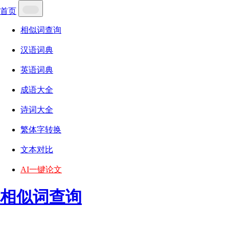
首页
相似词查询
汉语词典
英语词典
成语大全
诗词大全
繁体字转换
文本对比
AI一键论文
相似词查询