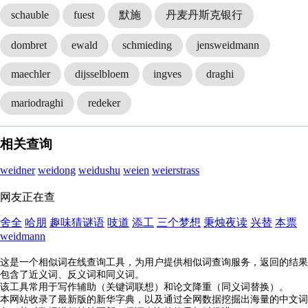
schauble
fuest
默施
丹麦丹斯克银行
dombret
ewald
schmieding
jensweidmann
maechler
dijsselbloem
ingves
draghi
mariodraghi
redeker
相关查询
weidner
weidong
weidushu
weien
weierstrass
网友正在查
舍全
哈朋
趣味猜谜语
吱道
添工
三个梦想
秉烛夜读
兴替
本票
weidmann
这是一个相似词在线查询工具，为用户提供相似词查询服务，返回的结果
包含了近义词、反义词和同义词。
该工具常用于写作辅助（关键词联想）和论文降重（同义词替换）。
本网站收录了最新版的新华字典，以及通过全网数据挖掘出海量的中文词